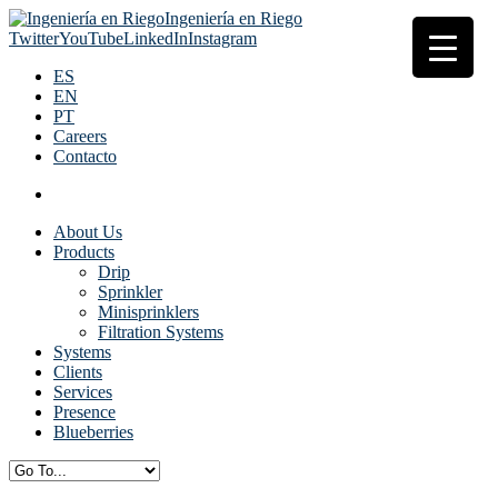
Ingeniería en Riego
Twitter
YouTube
LinkedIn
Instagram
ES
EN
PT
Careers
Contacto
About Us
Products
Drip
Sprinkler
Minisprinklers
Filtration Systems
Systems
Clients
Services
Presence
Blueberries