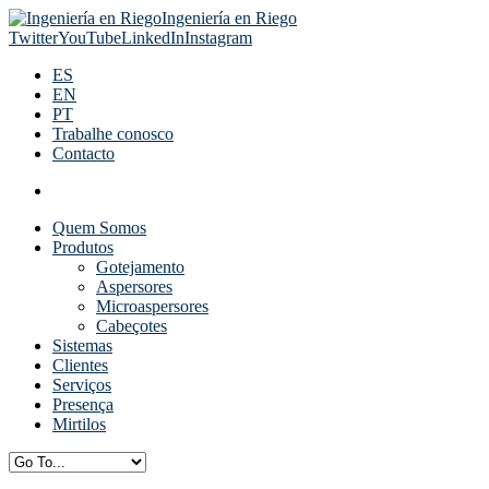
Ingeniería en Riego
Twitter
YouTube
LinkedIn
Instagram
ES
EN
PT
Trabalhe conosco
Contacto
Quem Somos
Produtos
Gotejamento
Aspersores
Microaspersores
Cabeçotes
Sistemas
Clientes
Serviços
Presença
Mirtilos